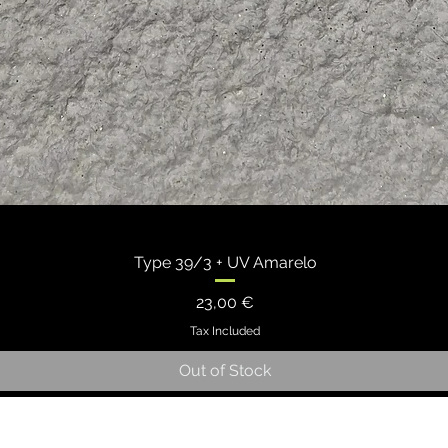
Type 39/3 + UV Amarelo
Price
23,00 €
Tax Included
Out of Stock