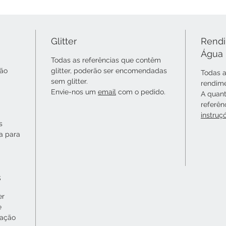
Glitter
Rendi
Água
Todas as referências que contêm
não
glitter, poderão ser encomendadas
Todas a
sem glitter.
rendime
Envie-nos um
email
com o pedido.
A quant
referên
instruç
s
ta para
s
er
e
cação