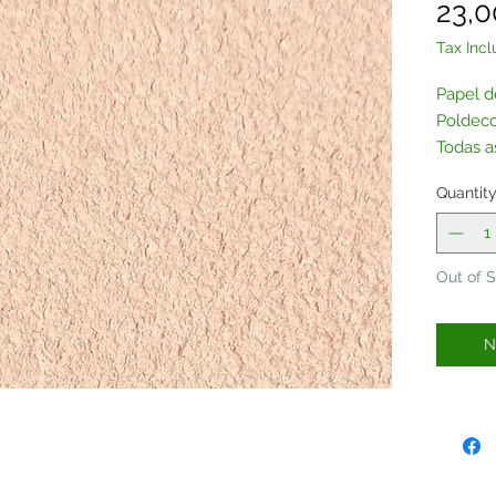
23,0
Tax Inc
Papel d
Poldeco
Todas a
adquiri
Quantit
Contac
Out of 
N