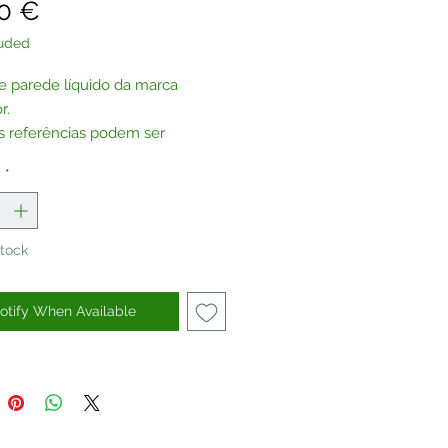
Price
0 €
luded
e parede líquido da marca
r.
s referências podem ser
das sem glitter, por encomenda.
y
*
te-nos
.
Stock
otify When Available