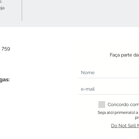
o.
oja
4 759
Faça parte d
gas:
Concordo com a
Seja a(o) primeira(o) 
p
Do Not Sell 