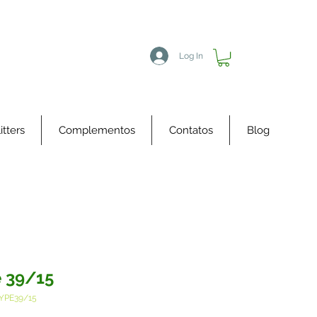
Log In
itters
Complementos
Contatos
Blog
 39/15
YPE39/15