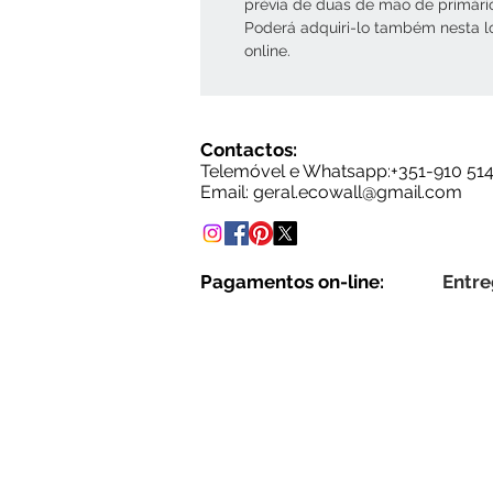
prévia de duas de mão de primári
Poderá adquiri-lo também nesta l
online.
Contactos:
Telemóvel e Whatsapp:+35
1-910 51
Email: g
eral.ecowall@gmail.com
Pagamentos on-line:
Entre