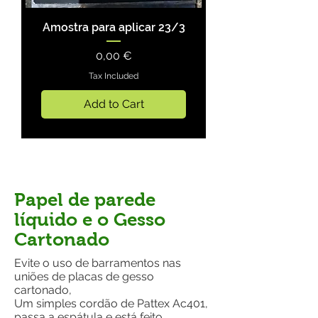
Amostra para aplicar 23/3
Price
0,00 €
Tax Included
Add to Cart
Papel de parede
líquido e o Gesso
Cartonado
Evite o uso de barramentos nas
uniões de placas de gesso
cartonado,
Um simples cordão de Pattex Ac401,
passa a espátula e está feito.