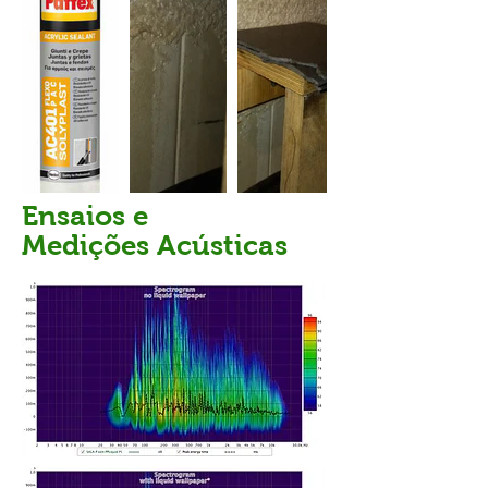
Ensaios e
Med
iç
ões Acústica
s