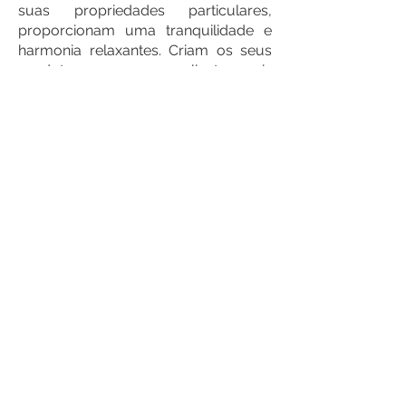
suas propriedades particulares,
proporcionam uma tranquilidade e
harmonia relaxantes. Criam os seus
produtos a pensar nos clientes mais
exigentes, que apreciam a máxima
qualidade e conforto
Complementos