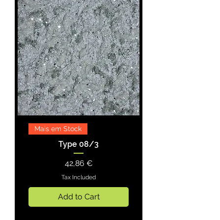
Mais em Stock
Type 08/3
Price
42,86 €
Tax Included
Add to Cart