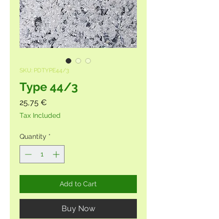
SKU: PDTYPE44/3
Type 44/3
Price
25,75 €
Tax Included
Quantity
*
Add to Cart
Buy Now