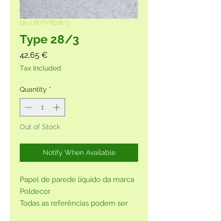
SKU: PDTYPE28/3
Type 28/3
Price
42,65 €
Tax Included
Quantity
*
Out of Stock
Notify When Available
Papel de parede líquido da marca
Poldecor.
Todas as referências podem ser
adquiridas sem glitter, por