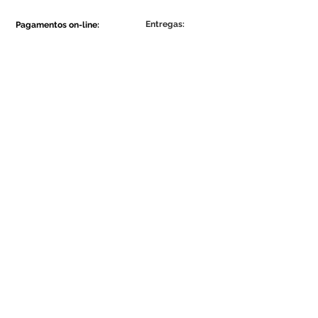
Entregas:
Pagamentos on-line:
Show More
Show More
Faça parte da comunidade Ecowall.
Assine Já
Concordo com a Política de
Privacidade.