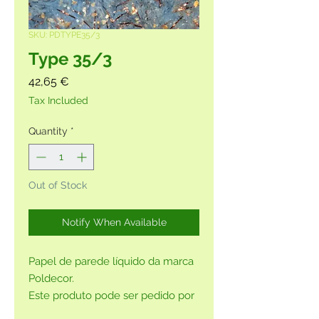
SKU: PDTYPE35/3
Type 35/3
Price
42,65 €
Tax Included
Quantity
*
Out of Stock
Notify When Available
Papel de parede líquido da marca
Poldecor.
Este produto pode ser pedido por
encomenda sem o glitter na