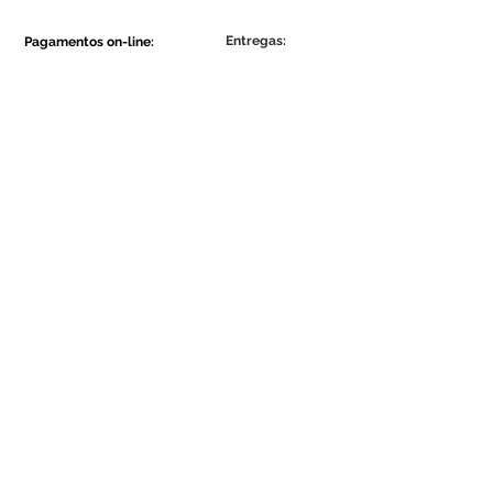
Entregas:
Pagamentos on-line:
Show More
Show More
Faça parte da comunidade Ecowall.
Assine Já
Concordo com a Política de
Privacidade.