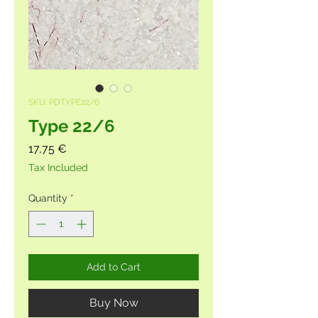
SKU: PDTYPE22/6
Type 22/6
Price
17,75 €
Tax Included
Quantity
*
Add to Cart
Buy Now