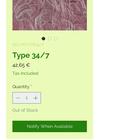
SKU: PDTYPE34/7
Type 34/7
Price
42,65 €
Tax Included
Quantity
*
Out of Stock
Notify When Available