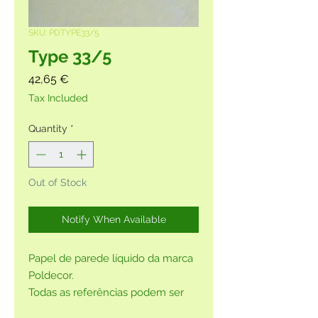
SKU: PDTYPE33/5
Type 33/5
Price
42,65 €
Tax Included
Quantity
*
Out of Stock
Notify When Available
Papel de parede líquido da marca
Poldecor.
Todas as referências podem ser
adquiridas sem glitter, por