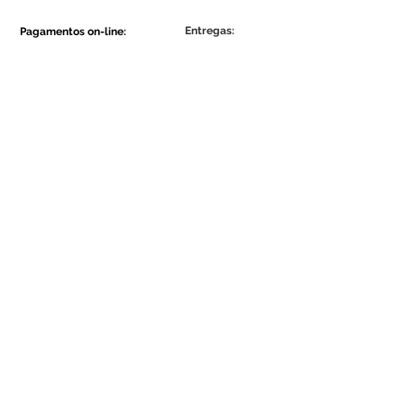
Entregas:
Pagamentos on-line:
Show More
Show More
Faça parte da comunidade Ecowall.
Assine Já
Concordo com a Política de
Privacidade.