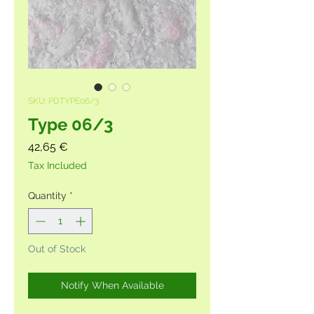
SKU: PDTYPE06/3
Type 06/3
Price
42,65 €
Tax Included
Quantity
*
Out of Stock
Notify When Available