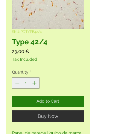
SKU: PDTYPE42/4
Type 42/4
Price
23,00 €
Tax Included
Quantity
*
Add to Cart
Buy Now
Papel de parede líquido da marca