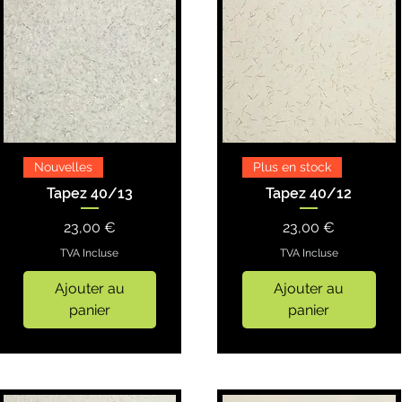
Nouvelles
Plus en stock
Tapez 40/13
Tapez 40/12
Prix
Prix
23,00 €
23,00 €
TVA Incluse
TVA Incluse
Ajouter au
Ajouter au
panier
panier