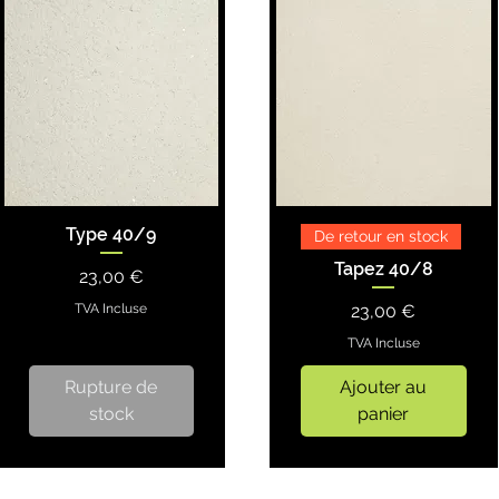
Type 40/9
De retour en stock
Tapez 40/8
Prix
23,00 €
Prix
TVA Incluse
23,00 €
TVA Incluse
Rupture de
Ajouter au
stock
panier