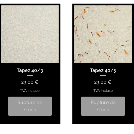
Tapez 40/3
Tapez 40/5
Prix
Prix
23,00 €
23,00 €
TVA Incluse
TVA Incluse
Rupture de
Rupture de
stock
stock