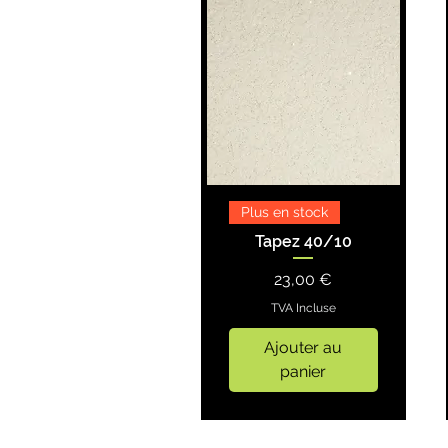
Plus en stock
Tapez 40/10
Prix
23,00 €
TVA Incluse
Ajouter au
panier