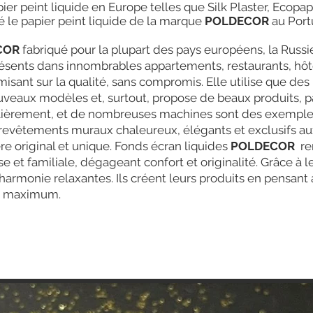
ier peint liquide en Europe telles que Silk Plaster, Ecopap
 le papier peint liquide de la marque
POLDECOR
au Port
COR
fabriqué pour la plupart des pays européens, la Russie
résents dans innombrables appartements, restaurants, hôte
isant sur la qualité, sans compromis. Elle utilise que des
veaux modèles et, surtout, propose de beaux produits, pas
ulièrement, et de nombreuses machines sont des exemples
revêtements muraux chaleureux, élégants et exclusifs aux
ère original et unique. Fonds écran liquides
POLDECOR
rem
et familiale, dégageant confort et originalité. Grâce à leu
harmonie relaxantes. Ils créent leurs produits en pensant a
ort maximum.