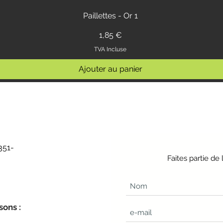
Paillettes - Or 1
Prix
1,85 €
TVA Incluse
Ajouter au panier
351-
Faites partie d
sons :