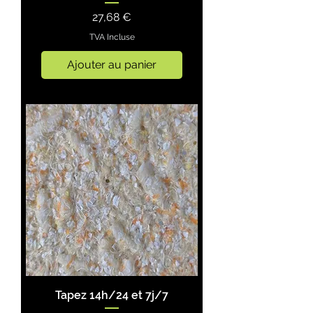
Prix
27,68 €
TVA Incluse
Ajouter au panier
Tapez 14h/24 et 7j/7