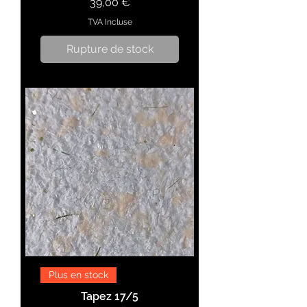
Prix
39,00 €
TVA Incluse
Rupture de stock
Plus en stock
Tapez 17/5