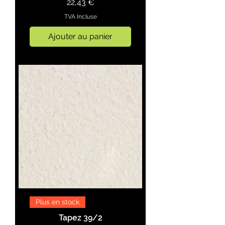
Prix
22,43 €
TVA Incluse
Ajouter au panier
Plus en stock
Tapez 39/2