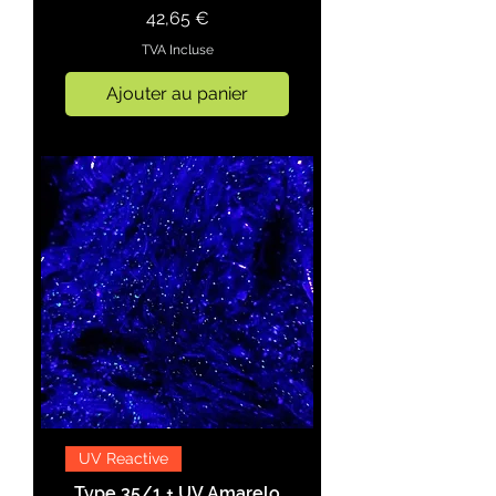
Prix
42,65 €
TVA Incluse
Ajouter au panier
UV Reactive
Type 35/1 + UV Amarelo