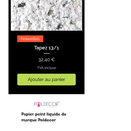
Nouvelles
Tapez 13/1
Prix
32,40 €
TVA Incluse
Ajouter au panier
Papier peint liquide de
marque Poldecor