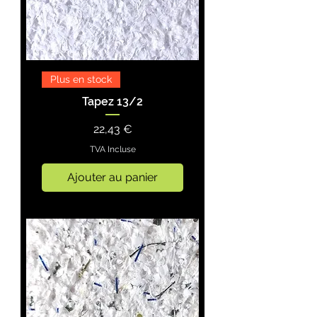
Plus en stock
Tapez 13/2
Prix
22,43 €
TVA Incluse
Ajouter au panier