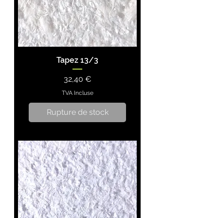
Tapez 13/3
Prix
32,40 €
TVA Incluse
Rupture de stock