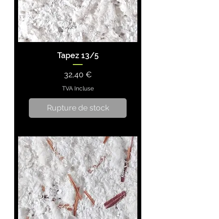
Tapez 13/5
Prix
32,40 €
TVA Incluse
Rupture de stock