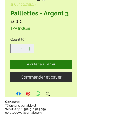
SKU : PDGLTSILV3
Paillettes - Argent 3
Prix
1,66 €
TVA Incluse
Quantité
*
Ajouter au panier
Commander et payer
Contacts:
Téléphone portable et
WhatsApp :
+351-910 514 759
geral.ecowall@gmail.com