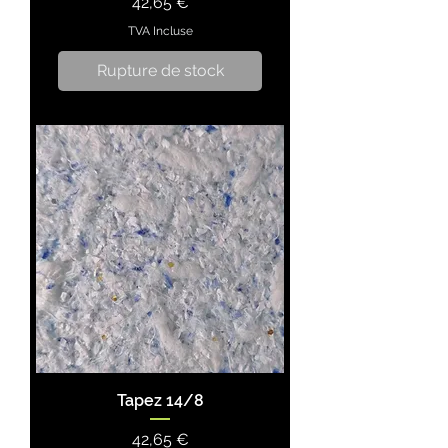
Prix
42,65 €
TVA Incluse
Rupture de stock
Tapez 14/8
Prix
42,65 €