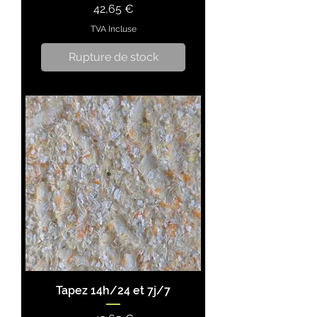
Prix
42,65 €
TVA Incluse
Rupture de stock
Tapez 14h/24 et 7j/7