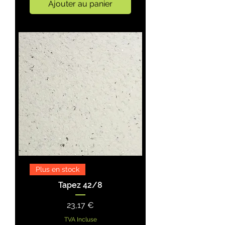
Ajouter au panier
Plus en stock
Tapez 42/8
Prix
23,17 €
TVA Incluse