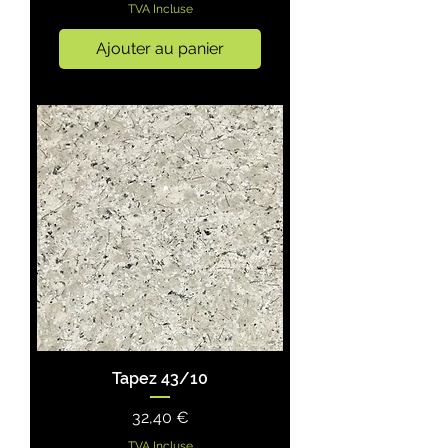
TVA Incluse
Ajouter au panier
Tapez 43/10
Prix
32,40 €
TVA Incluse