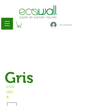
Se connecter
Gris
COU
LEU
R