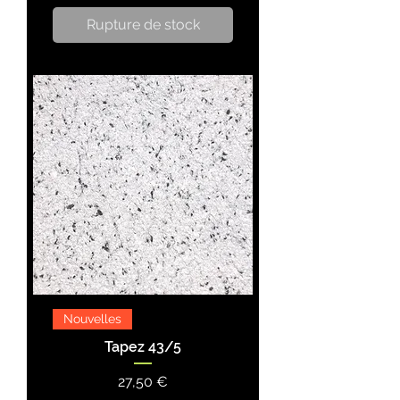
Rupture de stock
Nouvelles
Tapez 43/5
Prix
27,50 €