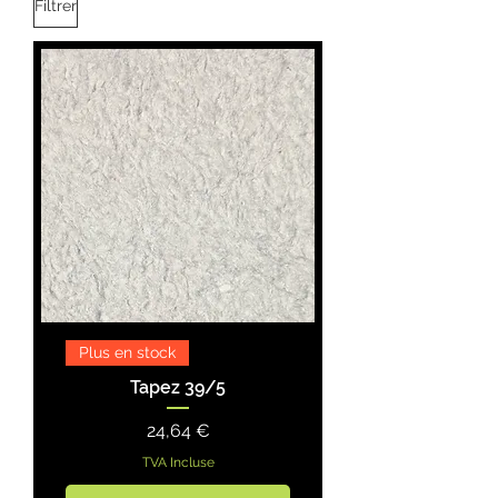
Filtrer
Plus en stock
Tapez 39/5
Prix
24,64 €
TVA Incluse