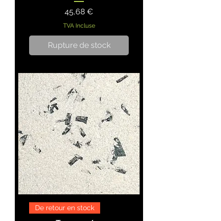
Prix
45,68 €
TVA Incluse
Rupture de stock
De retour en stock