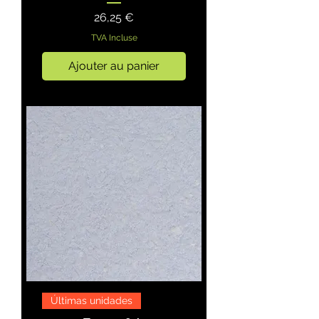
Prix
26,25 €
TVA Incluse
Ajouter au panier
Últimas unidades