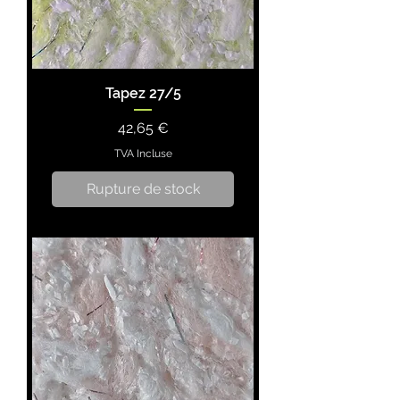
Tapez 27/5
Prix
42,65 €
TVA Incluse
Rupture de stock