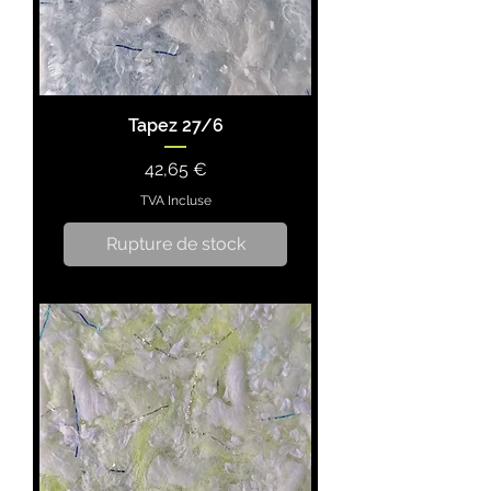
Tapez 27/6
Prix
42,65 €
TVA Incluse
Rupture de stock