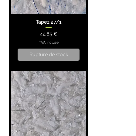
Tapez 27/1
Prix
42,65 €
TVA Incluse
Rupture de stock