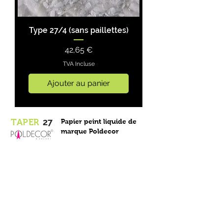
Type 27/4 (sans paillettes)
Prix
42,65 €
TVA Incluse
Ajouter au panier
27
TAPER
Papier peint liquide de
marque Poldecor