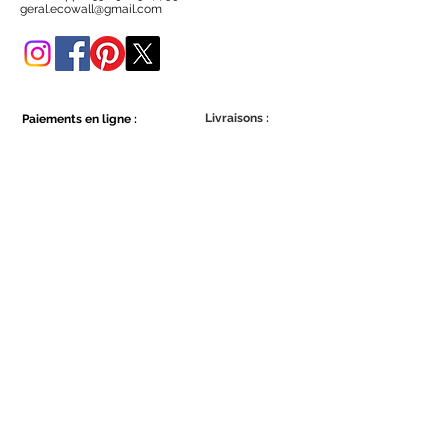
Vous pouvez également l'acheter
geral.ecowall@gmail.com
dans cette boutique en ligne.
Livraisons :
Paiements en ligne :
Show More
Show More
Faites partie de la communauté Ecowall.
Abonnez-vous