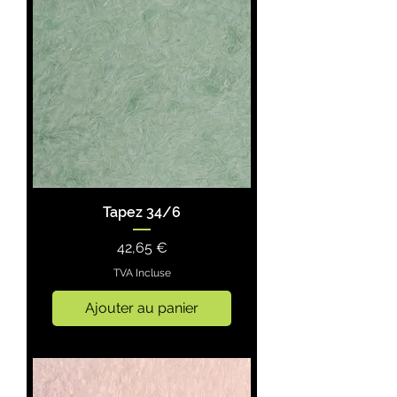
Tapez 34/6
Prix
42,65 €
TVA Incluse
Ajouter au panier