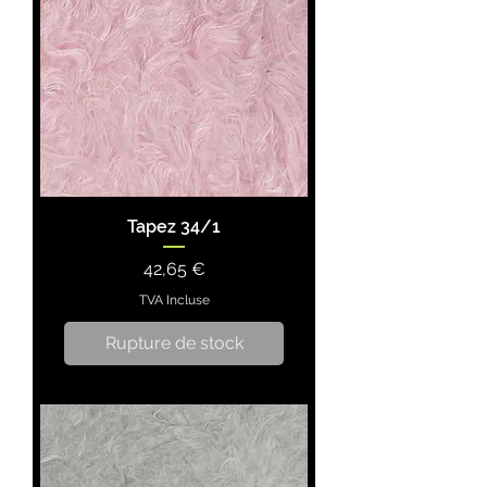
Tapez 34/1
Prix
42,65 €
TVA Incluse
Rupture de stock