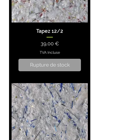
Tapez 12/2
Prix
39,00 €
TVA Incluse
Rupture de stock