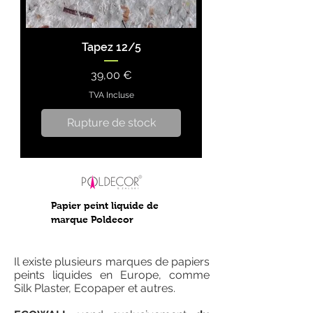
Tapez 12/5
Prix
39,00 €
TVA Incluse
Rupture de stock
Papier peint liquide de
marque Poldecor
Il existe plusieurs marques de papiers
peints liquides en Europe, comme
Silk Plaster, Ecopaper et autres.