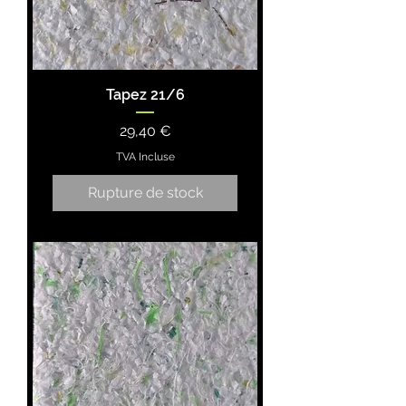
Tapez 21/6
Prix
29,40 €
TVA Incluse
Rupture de stock