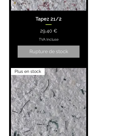
Tapez 21/2
Prix
29,40 €
TVA Incluse
Rupture de stock
Plus en stock