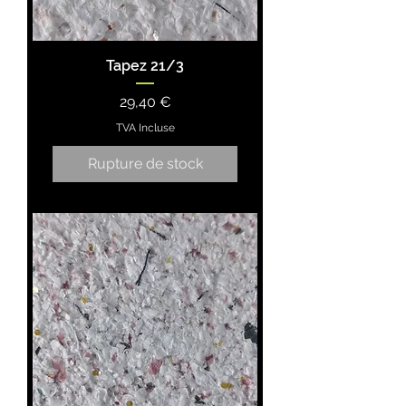
Tapez 21/3
Prix
29,40 €
TVA Incluse
Rupture de stock