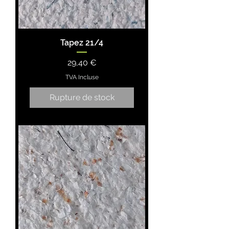
Tapez 21/4
Prix
29,40 €
TVA Incluse
Rupture de stock