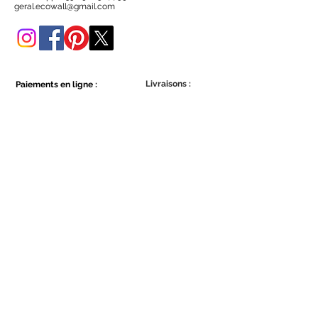
Vous pouvez également l'acheter
geral.ecowall@gmail.com
dans cette boutique en ligne.
Livraisons :
Paiements en ligne :
Show More
Show More
Faites partie de la communauté Ecowall.
Abonnez-vous