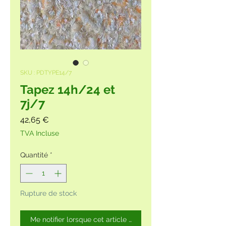
SKU : PDTYPE14/7
Tapez 14h/24 et
7j/7
Prix
42,65 €
TVA Incluse
Quantité
*
Rupture de stock
Me notifier lorsque cet article est disponible