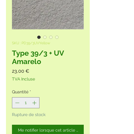
SKU : PD39/3UVYellow
Type 39/3 + UV
Amarelo
Prix
23,00 €
TVA Incluse
Quantité
*
Rupture de stock
Me notifier lorsque cet article est disponible