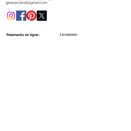
Vous pouvez également l'acheter
geral.ecowall@gmail.com
dans cette boutique en ligne.
Livraisons :
Paiements en ligne :
Show More
Show More
Faites partie de la communauté Ecowall.
Abonnez-vous