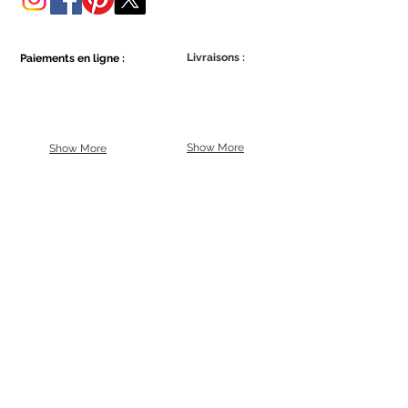
Livraisons :
Paiements en ligne :
Show More
Show More
Faites partie de la communauté Ecowall.
Abonnez-vous
Concordo com a Política de