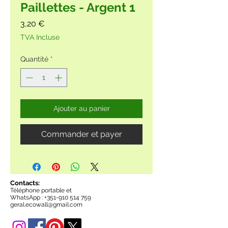
Paillettes - Argent 1
Prix
3,20 €
TVA Incluse
Quantité
*
Ajouter au panier
Commander et payer
Contacts:
Téléphone portable et
WhatsApp :
+351-910 514 759
geral.ecowall@gmail.com