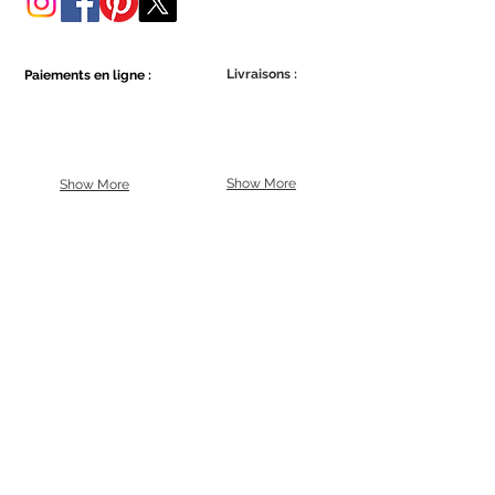
Livraisons :
Paiements en ligne :
Show More
Show More
Faites partie de la communauté Ecowall.
Abonnez-vous
Concordo com a Política de