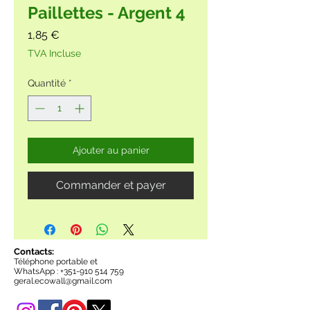
Paillettes - Argent 4
Prix
1,85 €
TVA Incluse
Quantité
*
Ajouter au panier
Commander et payer
Contacts:
Téléphone portable et
WhatsApp :
+351-910 514 759
geral.ecowall@gmail.com