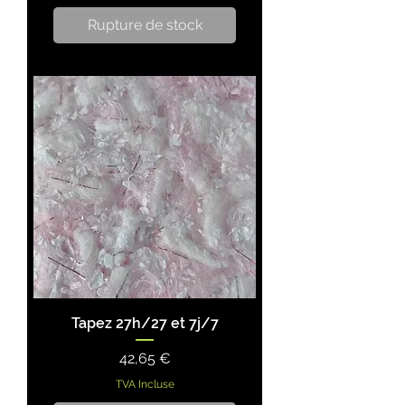
Rupture de stock
Tapez 27h/27 et 7j/7
Prix
42,65 €
TVA Incluse