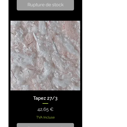
Rupture de stock
Tapez 27/3
Prix
42,65 €
TVA Incluse