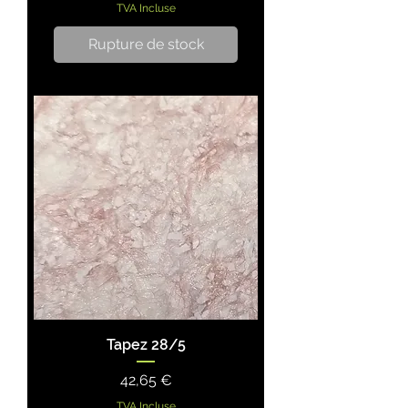
TVA Incluse
Rupture de stock
Tapez 28/5
Prix
42,65 €
TVA Incluse