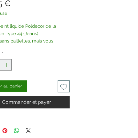
Prix
5 €
luse
eint liquide Poldecor de la
ion Type 44 (Jeans)
sans paillettes, mais vous
ajouter une de nos paillettes de
é
*
oix.
tez-nous
.
er au panier
Commander et payer