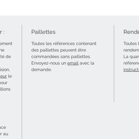
 :
Paillettes
Rende
uement
Toutes les références contenant
Toutes 
 ne
des paillettes peuvent être
rendeme
ité de
commandées sans paillettes.
La quan
Envoyez-nous un
email
avec la
référen
sion,
demande.
instruct
eur
le
pour
illons
ace
er au