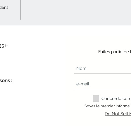
 dans
351-
Faites partie d
sons :
Concordo com a
Soyez le premier informé
Do Not Sell 