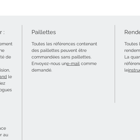
 :
Paillettes
Rende
uement
Toutes les références contenant
Toutes 
 ne
des paillettes peuvent être
rendeme
ité de
commandées sans paillettes.
La quan
Envoyez-nous un
e-mail
comme
référen
sion,
demandé.
le
instru
and
le
iez
logues
ace
er au