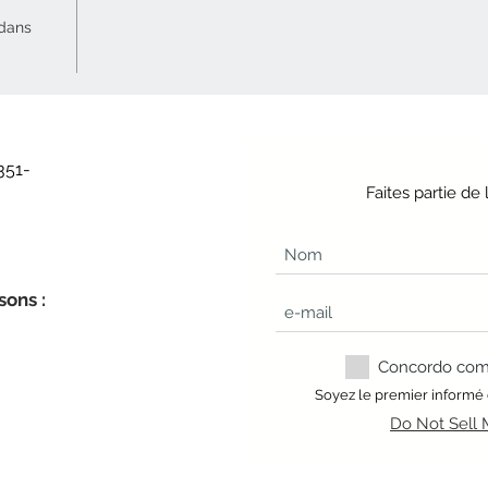
 dans
351-
Faites partie d
sons :
Concordo com a
Soyez le premier informé
Do Not Sell 