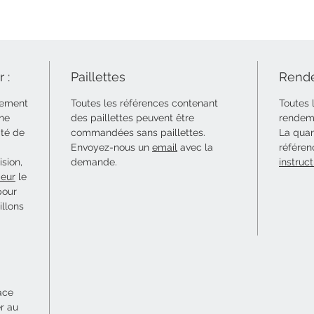
 :
Paillettes
Rende
uement
Toutes les références contenant
Toutes 
 ne
des paillettes peuvent être
rendeme
ité de
commandées sans paillettes.
La quan
Envoyez-nous un
email
avec la
référen
sion,
demande.
instruct
eur
le
pour
illons
ace
er au