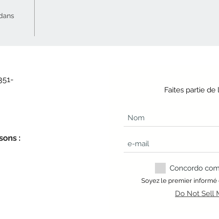
 dans
351-
Faites partie d
sons :
Concordo com a
Soyez le premier informé
Do Not Sell 