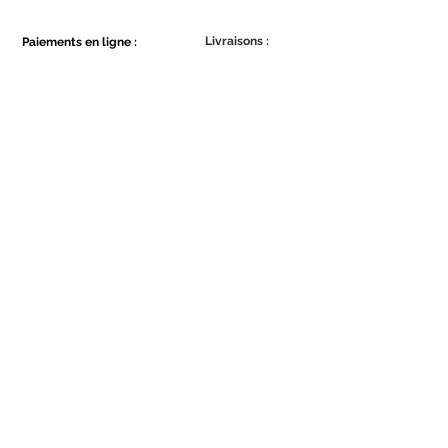
Livraisons :
Paiements en ligne :
Show More
Show More
Faites partie de la communauté Ecowall.
Abonnez-vous
Concordo com a Política de
Privacidade.