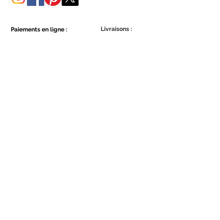
Livraisons :
Paiements en ligne :
Show More
Show More
Faites partie de la communauté Ecowall.
Abonnez-vous
Concordo com a Política de