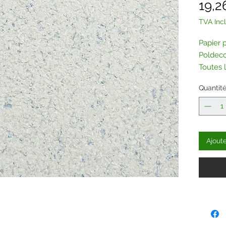
19,2
TVA Inc
Papier 
Poldeco
Toutes 
achetée
Quantit
Contac
Ajout