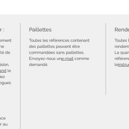
 :
Paillettes
Rende
uement
Toutes les références contenant
Toutes 
 ne
des paillettes peuvent être
rendeme
ité de
commandées sans paillettes.
La quan
Envoyez-nous un
e-mail
comme
référen
sion,
demandé.
le
instru
and
le
iez
logues
ace
er au