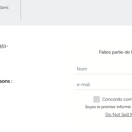
 dans
351-
Faites partie d
sons :
Concordo com a
Soyez le premier informé
Do Not Sell 