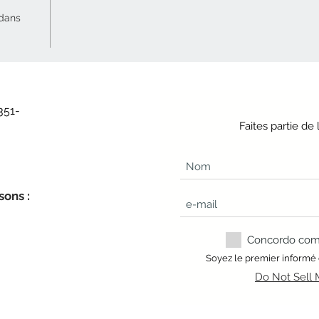
 dans
351-
Faites partie d
sons :
Concordo com a
Soyez le premier informé
Do Not Sell 