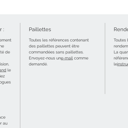
 :
Paillettes
Rende
uement
Toutes les références contenant
Toutes 
 ne
des paillettes peuvent être
rendeme
ité de
commandées sans paillettes.
La quan
Envoyez-nous un
e-mail
comme
référen
sion,
demandé.
le
instru
and
le
iez
logues
ace
er au