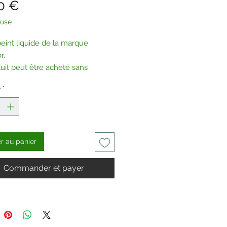
Prix
0 €
luse
peint liquide de la marque
r.
uit peut être acheté sans
tes, sur demande.
é
*
tez-nous
.
er au panier
Commander et payer