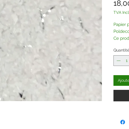
18,0
TVA Inc
Papier 
Poldeco
Ce prod
paillet
Quantit
Contac
Ajout