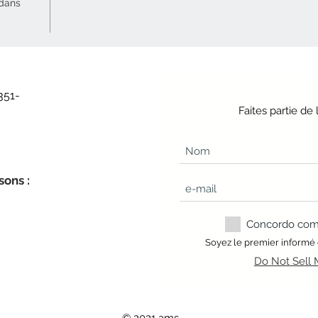
 dans
351-
Faites partie d
sons :
Concordo com a
Soyez le premier informé
Do Not Sell 