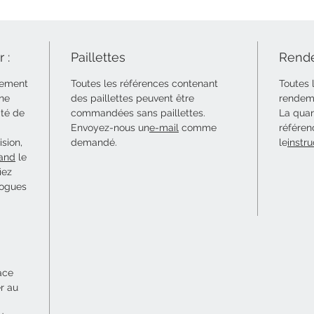
 :
Paillettes
Rende
uement
Toutes les références contenant
Toutes 
 ne
des paillettes peuvent être
rendeme
ité de
commandées sans paillettes.
La quan
Envoyez-nous un
e-mail
comme
référen
sion,
demandé.
le
instru
and
le
iez
logues
ace
er au