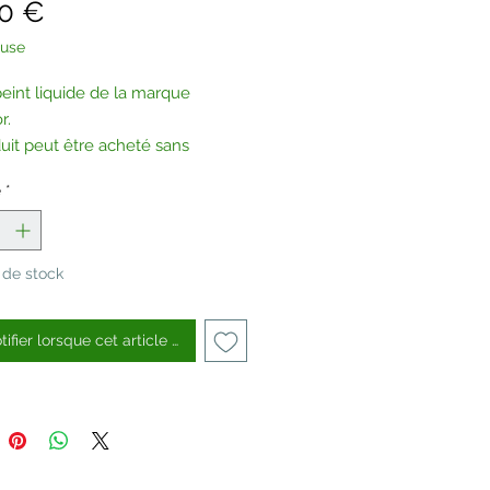
Prix
00 €
luse
peint liquide de la marque
r.
uit peut être acheté sans
tes, sur demande.
é
*
tez-nous
.
 de stock
ifier lorsque cet article est disponible