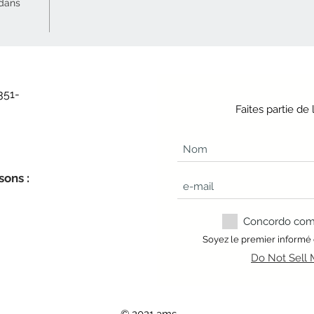
 dans
351-
Faites partie d
sons :
Concordo com a
Soyez le premier informé
Do Not Sell 