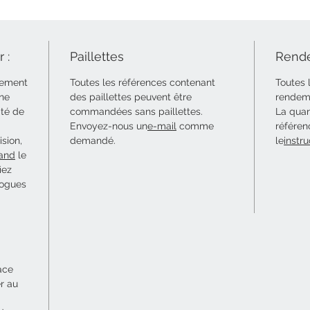
 :
Paillettes
Rende
uement
Toutes les références contenant
Toutes 
 ne
des paillettes peuvent être
rendeme
ité de
commandées sans paillettes.
La quan
Envoyez-nous un
e-mail
comme
référen
sion,
demandé.
le
instru
and
le
iez
logues
ace
er au