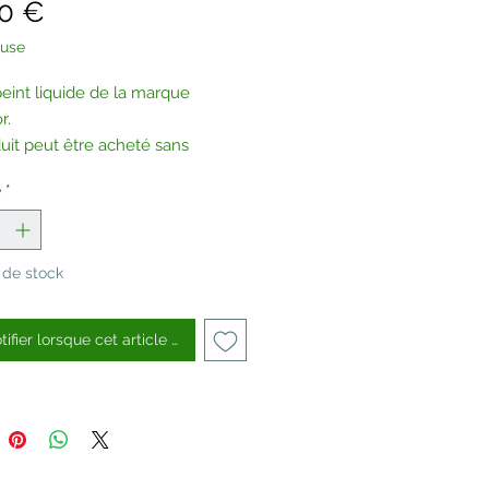
Prix
00 €
luse
peint liquide de la marque
r.
uit peut être acheté sans
tes, sur demande.
é
*
tez-nous
.
 de stock
ifier lorsque cet article est disponible