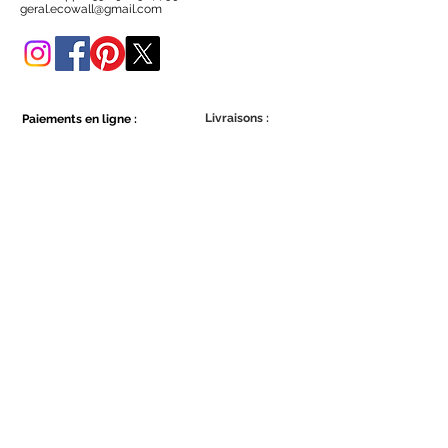
Vous pouvez également l'acheter
geral.ecowall@gmail.com
dans cette boutique en ligne.
Livraisons :
Paiements en ligne :
Show More
Show More
Faites partie de la communauté Ecowall.
Abonnez-vous