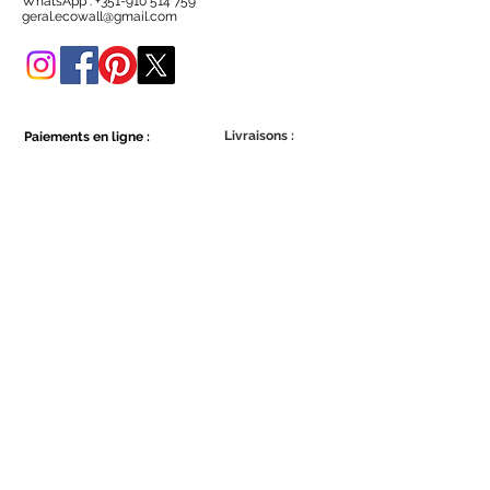
WhatsApp :
+351-910 514 759
Vous pouvez également l'acheter
geral.ecowall@gmail.com
dans cette boutique en ligne.
Livraisons :
Paiements en ligne :
Show More
Show More
Faites partie de la communauté Ecowall.