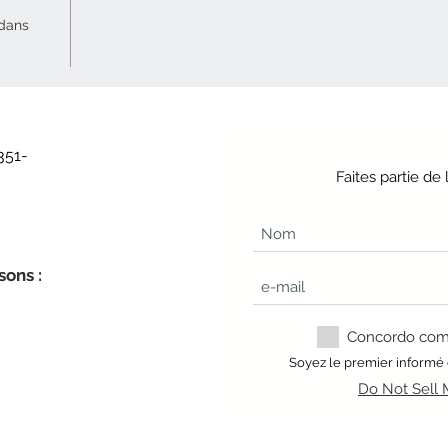
 dans
351-
Faites partie d
sons :
Concordo com a
Soyez le premier informé
Do Not Sell 