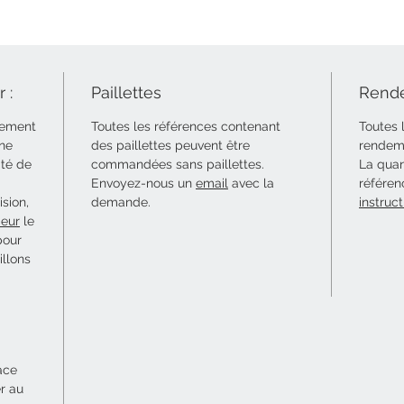
 :
Paillettes
Rende
uement
Toutes les références contenant
Toutes 
 ne
des paillettes peuvent être
rendeme
ité de
commandées sans paillettes.
La quan
Envoyez-nous un
email
avec la
référen
sion,
demande.
instruct
eur
le
pour
illons
ace
er au