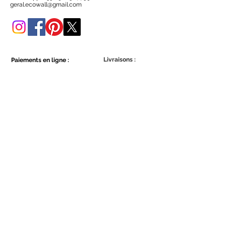
Vous pouvez également l'acheter
geral.ecowall@gmail.com
dans cette boutique en ligne.
Livraisons :
Paiements en ligne :
Show More
Show More
Faites partie de la communauté Ecowall.
Abonnez-vous