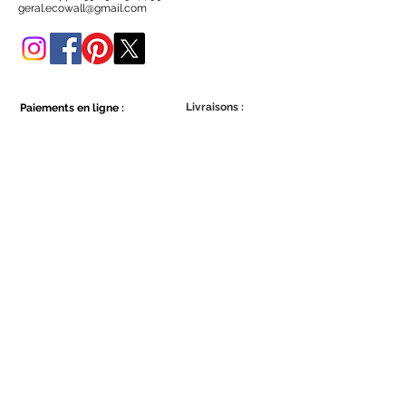
Vous pouvez également l'acheter
geral.ecowall@gmail.com
dans cette boutique en ligne.
Livraisons :
Paiements en ligne :
Show More
Show More
Faites partie de la communauté Ecowall.
Abonnez-vous