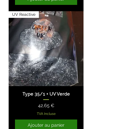
UV Reactive
Type 35/1 + UV Verde
Prix
42,65 €
TVA Incluse
Ajouter au panier