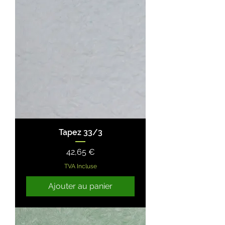
Tapez 33/3
Prix
42,65 €
TVA Incluse
Ajouter au panier