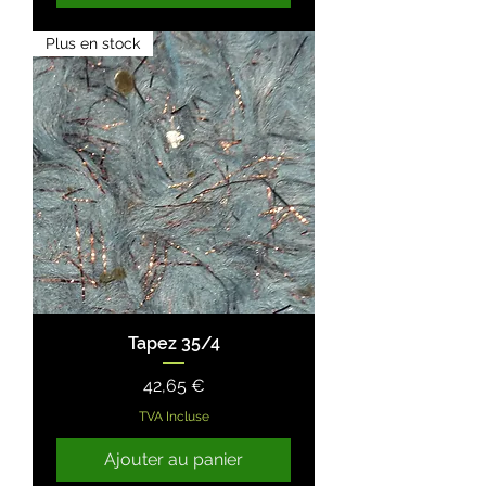
Plus en stock
Tapez 35/4
Prix
42,65 €
TVA Incluse
Ajouter au panier