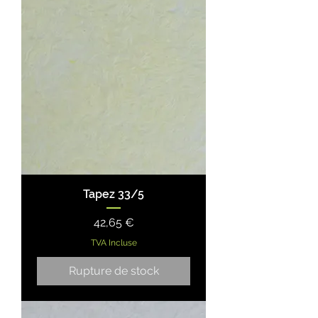
Tapez 33/5
Prix
42,65 €
TVA Incluse
Rupture de stock