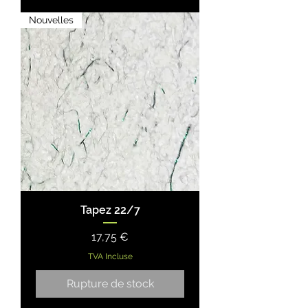
Nouvelles
Tapez 22/7
Prix
17,75 €
TVA Incluse
Rupture de stock