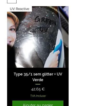
UV Reactive
Type 35/1 sem glitter + UV
Verde
Prix
42,65 €
TVA Incluse
Ajouter au panier