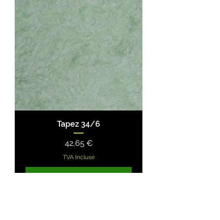
Tapez 34/6
Prix
42,65 €
TVA Incluse
Ajouter au panier