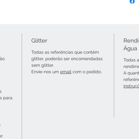
Glitter
Rendi
Água
Todas as referências que contêm
não
glitter, poderão ser encomendadas
Todas a
sem glitter.
rendime
Envie-nos um
email
com o pedido.
A quant
referên
instruç
s
ta para
s
er