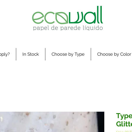
pply?
In Stock
Choose by Type
Choose by Color
Type
Glitt