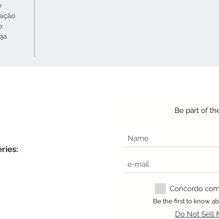
e
cação
o.
oja
Be part of t
ries:
Concordo com a
Be the first to know 
Do Not Sell 