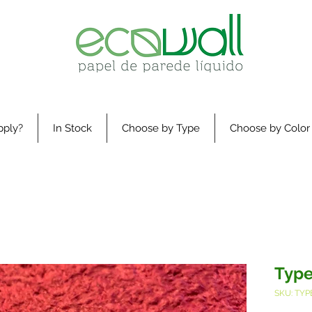
pply?
In Stock
Choose by Type
Choose by Color
Type
SKU: TYP