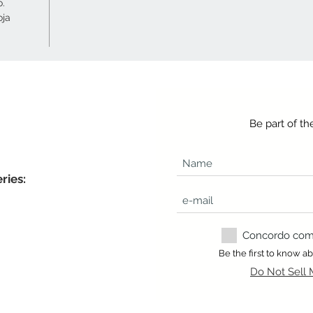
o.
oja
Be part of t
ries:
Concordo com a
Be the first to know 
Do Not Sell 