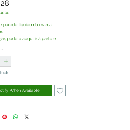
Price
.28
luded
e parede líquido da marca
r.
ar, poderá adquirir à parte e
nar um
glitter
de côr à sua
y
*
.
Stock
otify When Available