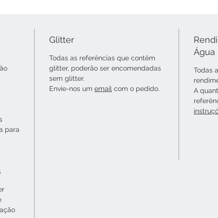
Glitter
Rendi
Água
Todas as referências que contêm
não
glitter, poderão ser encomendadas
Todas a
sem glitter.
rendime
Envie-nos um
email
com o pedido.
A quant
referên
instruç
s
ta para
s
er
e
cação