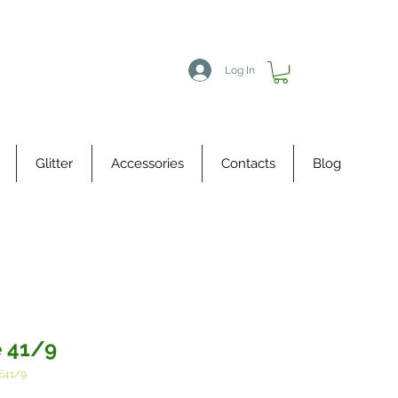
Log In
Glitter
Accessories
Contacts
Blog
 41/9
E41/9