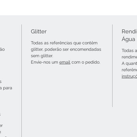
Glitter
Rendi
Água
Todas as referências que contêm
não
glitter, poderão ser encomendadas
Todas a
sem glitter.
rendime
Envie-nos um
email
com o pedido.
A quant
referên
instruç
s
ta para
s
er
e