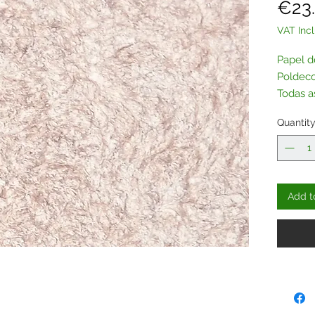
€23
VAT Inc
Papel d
Poldeco
Todas a
adquiri
Quantit
Contac
Add t