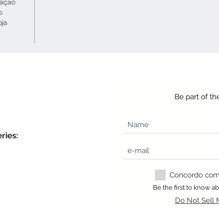
cação
o.
oja
Be part of t
ries:
Concordo com a
Be the first to know 
Do Not Sell 