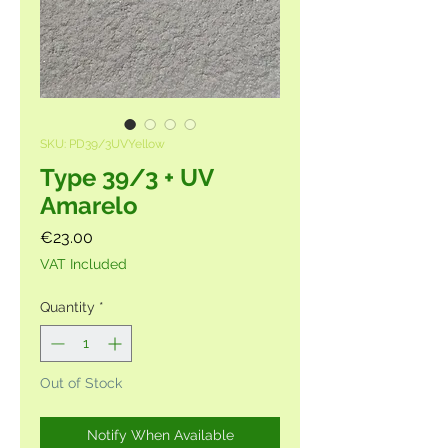
SKU: PD39/3UVYellow
Type 39/3 + UV
Amarelo
Price
€23.00
VAT Included
Quantity
*
Out of Stock
Notify When Available