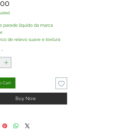
Price
.00
luded
e parede líquido da marca
r.
nco de relevo suave e textura
y
*
ferência não contém qualquer
o Cart
Buy Now