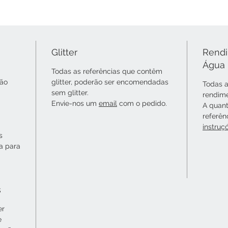
Glitter
Rendi
Água
Todas as referências que contêm
não
glitter, poderão ser encomendadas
Todas a
sem glitter.
rendime
Envie-nos um
email
com o pedido.
A quant
referên
instruç
s
ta para
s
er
e