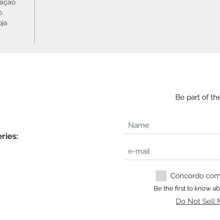
cação
o.
oja
Be part of t
ries:
Concordo com a
Be the first to know 
Do Not Sell 